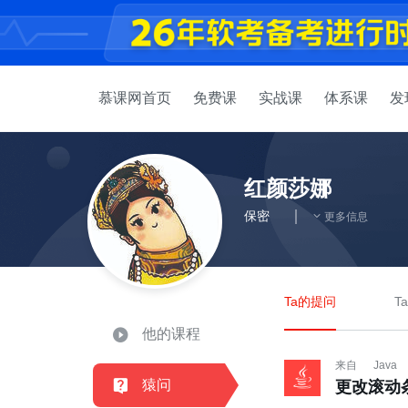
慕课网首页
免费课
实战课
体系课
发
红颜莎娜
保密
更多信息
Ta的提问
T
他的课程
来自
Java
猿问
更改滚动