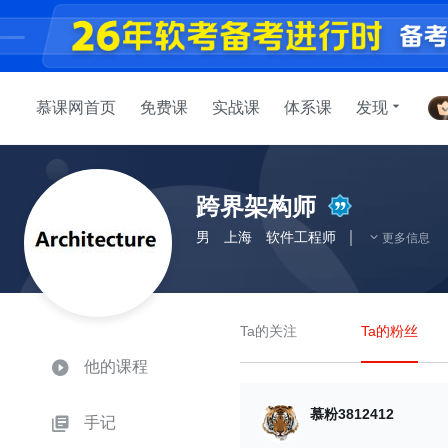
慕课网首页
免费课
实战课
体系课
发现
跨界架构师
男
上海
软件工程师
更多信息
Ta的关注
Ta的粉丝
他的课程
慕粉3812412
手记