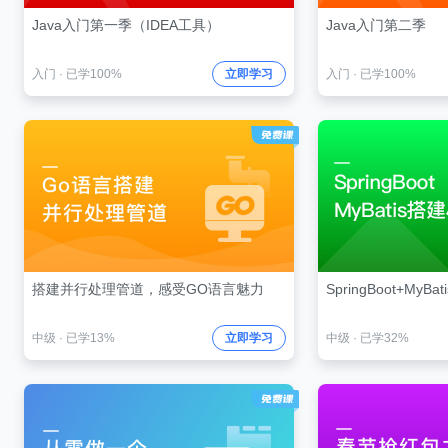
Java入门第一季（IDEA工具）
Java入门第二季
入门
·
已学100%
立即学习
入门
·
已学100%
搭建并行处理管道，感受GO语言魅力
SpringBoot+My
中级
·
已学13%
立即学习
中级
·
已学32%