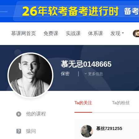
慕课网首页
免费课
实战课
体系课
发现
慕无忌0148665
保密
更多信息
Ta的关注
Ta的粉丝
他的课程
慕丝7291255
猿问