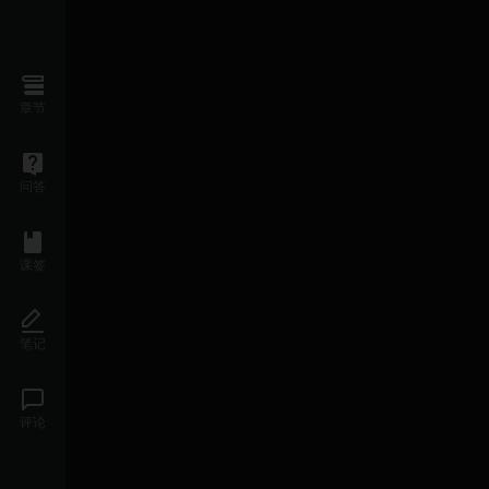
章节
问答
课签
笔记
评论