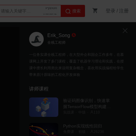
登录
/
注册
搜索
AI智能体
Python
Erik_Song
全栈工程师
一位务实课全栈工程师，在大型外企和国企工作多年，在慕
课网上开发了多门课程，覆盖了机器学习理论和实践，在授
课中擅长利用类比来说明复杂概念，喜欢用实战编程给学生
带来原汁原味的工程化开发体验
讲师课程
验证码图像识别，快速掌
握TensorFlow模型构建与
开发
实战课
中级
110
Python实现线性回归
免费课
初级
26236