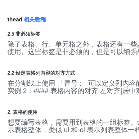
thead
相关教程
2.5 非必须标签
除了表格、行、单元格之外，表格还有一些
使用。这些标签是非必须的，但是可以增强
富度和视觉效果。2.5.1
thead
tbody tfoot 
定义表格的表头，同样命名为表头，它和 th
有本质的区别。
thead
实质上是用于对表格
2.2 设定表格列内容的对齐方式
组，用于告诉开发者或者搜索引擎表格的哪
在分割线上使用 「冒号 :」可以定义列内
部分是内容，哪部分是尾部。所以说
thead
实例 2：#### 表格内容的对齐|左对齐|居中对
、tfoot 结合使用才有效果，正常情况下定
-|:--:|--:||1|张三|17岁||2|李四|18岁||3|王
响到表格的样式和布局，除非你强制定义
th
果如下：其转换后的 html 的内容如下：<tabl
式。目前主流的浏览器大都支持
thead
、tbo
<tr><th align="left">左对齐</th><th align=
2. 表格的使用
签，例如：9882.5.2 col 和 colgroup 标签
对齐</th><th align="right">右对齐</th></tr>
想要编写表格，需要用到表格的一组标签。tab
表格中的列统一设置属性值，使用它主要用
<tbody><tr><td align="left">1</td><td alig
示表格整体，类似 ul 和 ol 表示列表整体一样。
量。它是一个单标签，无需结束标签，colgro
三</td><td align="right">17岁</td></tr><tr>
标签里，
thead
标签表示表头， tbody 标