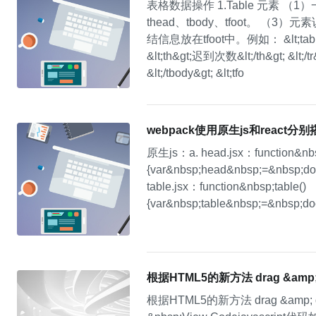
表格数据操作 1.Table 元素 （1）一般
thead、tbody、tfoot。 （3
结信息放在tfoot中。例如： &lt;table&gt; 
&lt;th&gt;迟到次数&lt;/th&gt; &lt;/tr&gt
&lt;/tbody&gt; &lt;tfo
webpack使用原生js和react分
原生js：a. head.jsx：function&nbs
{var&nbsp;head&nbsp;=&nbsp;doc
table.jsx：function&nbsp;table()
{var&nbsp;table&nbsp;=&nbsp;do
根据HTML5的新方法 drag &am
根据HTML5的新方法 drag &