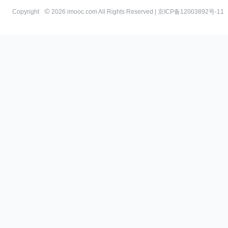
Copyright
2026 imooc.com All Rights Reserved |
京ICP备12003892号-11