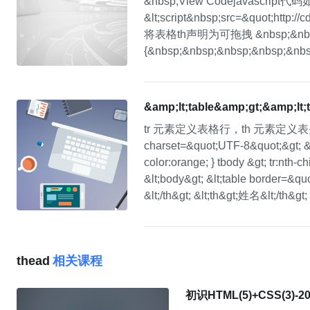
&nbsp;View Codejavascript
&lt;script&nbsp;src=&quot;http://
将表格th声明为可拖拽 &nbsp;&nbsp;&nbs
{&nbsp;&nbsp;&nbsp;&nbsp;
&amp;lt;table&amp;gt;&amp;
tr 元素定义表格行，th 元素定义表头，td 元
charset=&quot;UTF-8&quot;&gt; &lt;t
color:orange; } tbody &gt; tr:nth-ch
&lt;body&gt; &lt;table border=&qu
&lt;/th&gt; &lt;th&gt;姓名&lt;/th&gt
thead
相关课程
初识HTML(5)+CSS(3)-