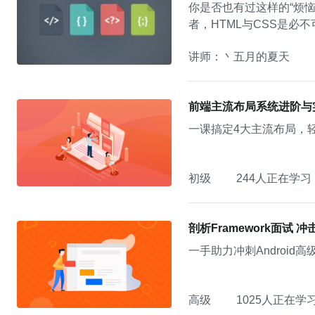
你是否也有过这样的“烦恼”： * 对前端技术感兴趣不知道从何学起？ * 想从事前端工作却没有基础？ 想要成为一
者，HTML与CSS是必不可少的
了目前使用比较广泛的HT
讲师：丶五月的夏天
基本的概念讲起，逐步深入
式代码添加，为后续更深入的学习打好基础。 通过本门课程的学习，你可
以利用这些知识实现静态
前端主流布局系统进阶与
一课搞定4大主流布局，
初级
244人正在学习
剖析Framework面试 冲
一手助力冲刺Androi
高级
1025人正在学