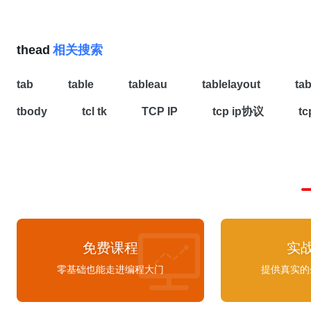
col 的升级版，不同于 col 的是 colgroup
align="left">2</td><td align="center">李四<
table 表头中， tr 标签代表行， th 标签
式对列设置属性样式，而且 col 可以嵌入到 col
align="right">18岁</td></tr><tr><td align="l
项。在 tbody 标签中， tr 标签代表行， t
进行细化的设置。989例如以上代码使用 co
<td align="center">王五</td><td align="rig
thead
相关搜索
中设置，由于 colgroup 和 col 这两个标
</tr></tbody></table>
代表表头 --> <
thead
> <!-- tr代表表头这一行 --> <tr> <!--
器兼容问题，如上图所示，在 Chrome、FireFo
th代表表头的每一项 会有加粗的效果 --> <th>姓名</th>
tab
table
tableau
tablelayout
ta
和 ie8+ 等浏览器中不再支持 COL 及 COL
<th>年龄</th> <th>性别</th> </tr> </
thead
> <!-- t
的部分属性，所以建议最好不要使用。2.5.3 caption 标
表表身 表格的具体内容 --> <tbody> <!-- tr代表表身的每一
tbody
tcl tk
TCP IP
tcp ip协议
t
caption 用于定义表格的标题。每个表格
行 --> <tr> <!-- td代表对应表头的具体数据 --> <td>小明
题，默认显示在表格的正上方，仅仅起到一
</td> <td>20</td> <td>男</td> </tr> <tr> <td>小红</td>
用，实际上跟 table 关联不大，完全可以
<td>18</td> <td>女</td> </tr> </tbody> </table>效果如
的标签元素替代:990上述代码展示效果
下:我们可以给表格添加 border属性给表格
border属性的值为正整数，默认为 0，则
border 设置为 1，代码如下：<table border='1'> <!-
和上面演示代码一致 --> ...</table>则会呈现以下效果：我
们还可以给 table 设置cellpadding来使
免费课程
实
建单元格内容与其边框之间的空白，cellpad
零基础也能走进编程大门
提供真实的
整数，我们把表格的 cellpadding设置为 
<table border='1' cellpadding='10'> <!-- 代码和上面演示代