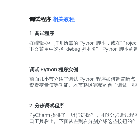
+视频的多元学
所学知识串联，顺利入门
开发环境的安装 
调试程序
相关教程
1. 调试程序
在编辑器中打开所需的 Python 脚本，或在"Proj
下文菜单中选择 “debug 脚本名”。Python 脚本的
调
试
配置开始，如果你已经配置永久的运行/
调
试
示 “debug 配置名”。Tips: 在前面章节已经讲了
脚本前，可以增加新的配置。除此以外，在前面章
调试 Python 程序实例
样适用于
调
试
程
序
，在菜单中都会找到对应的
调
试
前面几小节介绍了
调
试
Python
程
序
如何
调
置断点
序
会在击中的第一个断点处挂起，PyCharm会自动
查看变量值等功能。本节将以完整的例子
调
试
一些
括Debugger 与 Console 选项卡。在
调
试
过
程
中，
经常用到的主要功能。
恢复
调
试
。对应的菜单 暂停： Run -> Debugging Act
恢复 Run -![>](//img1.sycdn.imooc.com//wiki/5f1d
Debugging Actions -> Resume ProgramT
2. 分步调试程序
breakpoints)， 所有断点图标将变为灰色，如
PyCharm 提供了一组步进操作，可以分步
调
试
程
相当于没有断点直接运行了
程
序
。如果要恢复断点
口工具栏上。下面从左到右分别介绍这些按钮的作用：step o
钮即可。当执行到达断点或手动挂起
程
序
时，可以
行，执行当前代码行，并带你到下一行，即使行中
序
。所有当前活动的帧都显示在Debugger 工具窗口
的实现，不进入方法内部，直接移动到
调
用方方法的下
场景多用于多线
程
的情况。(栈帧就是一个函数执