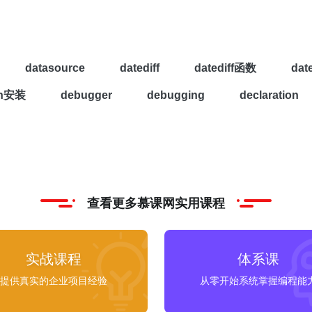
跳到当前执行点
调
用的方法内
涉及的相关信息的记录单
代码，对于系统模块的方法并
的例子logger.xxx都是系统
p into my code 时只会进
datasource
datediff
datediff函数
dat
跳到当前执行点中
调
用的方
钮是不可用状态，不是很常
an安装
debugger
debugging
declaration
前方法，并执行其后执行的
ep out 回到主
程
序
，再
⌥ F9: Alt + F9) 继续执行，
你点击代码中任意一行，然
给这行加了一个临时断点。
查看更多慕课网实用课程
实战课程
体系课
提供真实的企业项目经验
从零开始系统掌握编程能