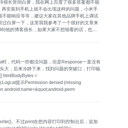
等待很长世间白屏，我在网上百度了很多答案都不能
se签名后，再安装到手机上就不会出现这样的问题，小米手
能不能响应等等，建议大家在其他品牌手机上调试
而过白屏一下，这里我我参考了一个很好的文章来
tails/52201896)他的博客很长，如果大家不想细看的话，也可
Theme&quot;&gt; &nbsp; &nbsp;&lt;!-- 将
ava时，代码一些都没问题，但是Response一直没有
) {}，一度头大，后来冷静下来，找到问题的突破口，打印输
 htmlBodyBytes =
r);Logcat提示Permission denied (missing
android:name=&quot;android.perm
t.write()。不过print在把内容打印到控制台后，追加