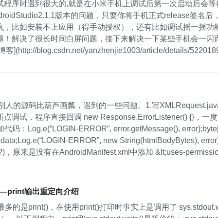
试程序时遇到很大的,就是在小米手机上调试后第一次启动后会
roidStudio2.1.1版本的问题，只要你将手机正式relea
坑，比如安装不上应用（得手动授权），还有比如调试摇一摇功
题！解决了很长时间白屏问题，接下来解决一下某些手机会一闪
ttp://blog.csdn.net/yanzhenjie1003/article/de
yle name=&quot;SplashTheme&quot; parent=&quot;AppBase
别人的源码比葫芦画瓢，遇到的一些问题。1.写XMLRequest.j
试，程序直接回调 new Response.ErrorListener(
g.e(“LOGIN-ERROR”, error.getMessage(), error);byte[]
.data;Log.e(“LOGIN-ERROR”, new String(htmlBodyBytes), erro
?)，原来是没有在AndroidManifest.xml中添加 &lt;uses-permission 
—print输出重定向介绍
的是print()，在使用print()打印时事实上是调用了 sys.stdou