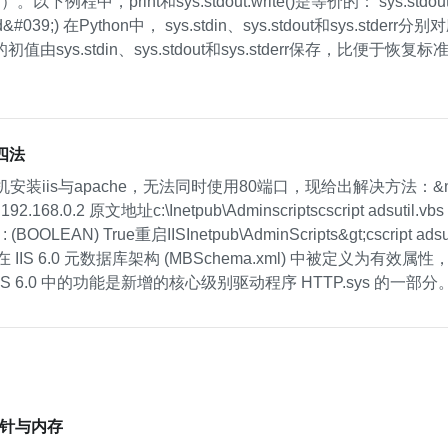
下例程中，print和sys.stdout.write()是等价的： sys.stdout.writ
o World&#039;) 在Python中， sys.stdin、sys.stdout
sys.stdin、sys.stdout和sys.stderr保存，比便于
口四法
机安装iis与apache，无法同时使用80端口，现给出解决方法：&nb
92.168.0.2 原文地址c:\Inetpub\Adminscriptscscript adsutil.v
 : (BOOLEAN) True重启IISInetpub\AdminScripts&gt;cscript adsut
ling 在 IIS 6.0 元数据库架构 (MBSchema.xml) 中被定义为有
 6.0 中的功能是新增的核心级别驱动程序 HTTP.sys 的一部
言指针与内存