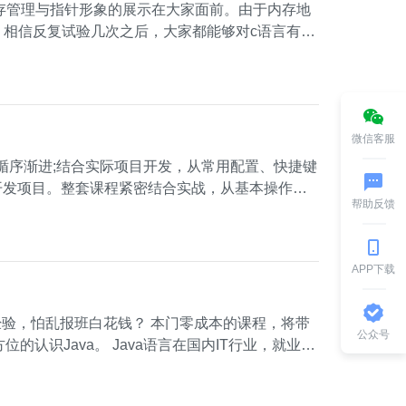
内存管理与指针形象的展示在大家面前。由于内存地
相信反复试验几次之后，大家都能够对c语言有更
微信客服
循序渐进;结合实际项目开发，从常用配置、快捷键
开发项目。整套课程紧密结合实战，从基本操作到
帮助反馈
APP下载
公众号
言在国内IT行业，就业率
；另外，对于要冲击高阶技术岗，例如大数据开发的
员，采用图文