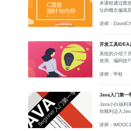
本课程通过图
址的概念偏底
加深刻的理解
讲师：DavidCh
开发工具IDE
系统的介绍了开
使用、编码技
高级进阶，是
讲师：甲蛙
Java入门第一
Java小白福利来袭！！ * 零基础想入门，却不知道自己适不适合？ * 想学习没
你顺利迈入Java语
长年稳居榜首，
讲师：IMOOC
朋友，也需要Java