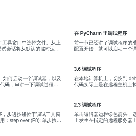
习形式，从第一个Java程序讲起，由浅入深，一步一步动手实
Java，同时给予学员们满满成就感，知识与兴趣同步获取！ 在课程中你可以学到： —什么是java 
—java的常量和变量 —java的常用运算符 —流程控制语句 —ja
在 PyCharm 里调试程序
ect"工具窗口中选择文件。从上
前一节已经讲了
调
试
程
序
的
调
试
会话将从默认的临时运行/
配置开始，就可以启动一个
配置为当前脚本，此时菜单显
序
调
试
，如何监控
调
试
信息
如何添加运行/
调
试
配置，在
调
试
节运行
程
序
的方法入口也同
3.6 调试程序
选项。
调
试
会话启动后，
程
、如何启动一个
调
试
器，以及
在本地计算机上，切换到 debu
打开Debug 工具窗口。会包
代码，串讲一下
调
试
过
程
中
代码实际上是在远
程
主机上
 可以通过工具栏按钮暂停与
从上传文件到
调
试
的过
程
。
ions -> Pause Program
2d4009ffeec115260808.jpg)
ips: 如果对断点执行的静音操作(mute
2.3 调试程序
下图所示。在此种状态
调
试
程
序
，
序
，步进按钮位于
调
试
工具窗
单击编辑器边栏绿色箭头，选择 De
，再点击一下静音断点的按
ver (F8): 单步执
上发生在指定的远
程
服务器
通过分析栈帧来检查应用
程
包含方法
调
用，将跳过方法
的"Frames"窗格中。这种
一行。step into (F7): 单
行的环境。实际上可以简单理