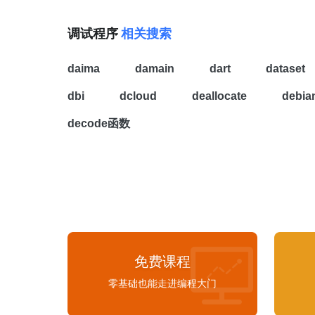
步执行，与step over 不同，如果包含方法
调
用可
解为：栈帧就是存储在用户栈上的每一次函数
调
用
部当中去。下面分别演示了step over 与 step intostep into my code （⌥⇧F7:
元。)
调试程序
相关搜索
Alt + Shift + F7)
调
试
时，你可能只专注于自己的
不打算进入，此时可点击这个代替step into。看下面
模块logger的方法，而Solver()是自定义类，当点击ste
daima
damain
dart
dataset
入自定义类的方法中。force step into: 强制
调
试
器
法。对于
调
试
python
程
序
，大多数情况下这个按
dbi
dcloud
deallocate
debi
用。step out (⇧F8): 单击此按钮可使
调
试
器退出当
行返回到上一层。 下面的例子先进入方法内部，然后st
decode函数
点击step out, 直接跳到下一个断点。Run to Cursor(
直到达到光标所在行的位置停止。在
调
试
过
程
中，
后点击这个按钮，
调
试
器就会直接跳到这行，相当
免费课程
零基础也能走进编程大门