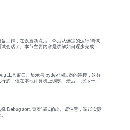
践，最终完成一个简单的实用案例。学练结合，既将
—java
va程序的Debug调试 —数组
准备工作，在设置断点后，然后从选定的运行/
调
试
调
试
会话了。本节主要内容是讲解如何逐步完成
程
及停止与暂停等相关功能。
g 工具窗口。显示与 pydev
调
试
器的连接，这样
执行的，但在本地计算机上
调
试
。最后， 演示一下
bug sort, 查看
调
试
输出。请注意，
调
试
实际
上。