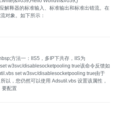
e(&#039;Hello World\n&#039;)
和sys.stderr分别对应解释器的标准输入、标准输出和标准出错流。在
恢复标准流对象。如下所示：
sp;方法一：IIS5，多IP下共存，IIS为
bs set w3svc/disablesocketpooling true该命令反馈如
il.vbs set w3svc/disablesocketpooling true由于
效属性，所以，您仍然可以使用 Adsutil.vbs 设置该属性，
分。要配置