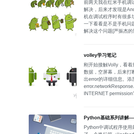
前两天我在红米手机调
解决，后来才发现是And
机在调试程序时有很多
一下看看是不是手机问
解决这个问题[严振杰的博客](h
以参考一下下面的代码```&lt;st
volley学习笔记
刚开始接触Volly，看着
数据，空屏幕，后来打断点调
出error的详细信息。添加代码：Lo
error.networkResponse
INTERNET permission
Python基础系列讲解—
Python中调试程序使用最多