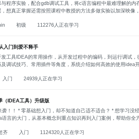
形与程序实验，配合gdb调试工具，将c语言编程中最难理解的
层，想真正掌握还需按照课程中教授的方法多做实验以加深映像，
。
in
初级
112276人正在学习
A从入门到爱不释手
发工具IDEA的常用操作，从开发过程中的编码，到运行调试，
巧及调试技巧、常用插件等角度，系统介绍如何高效的使用idea
老师多年实战经验的总结。
入门
24939人正在学习
季（IDEA工具）升级版
经验，怕乱报班白花钱？ 本门零成本的课程，将带
言的大门，从基本概念到重点知识再到入门案例，帮助你全方位的认识Java。 Java语
对于IT应届生和有转行IT行业意向的朋友来说，是个上佳选择
老齐
入门
1124320人正在学习
作为支撑。可以说掌握了Java，就等于拿到了IT行业的高等入场券。 本课程充分考虑到零基础学