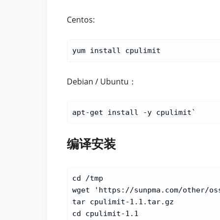
Centos:
Debian / Ubuntu：
编译安装
cd /tmp

wget 'https://sunpma.com/other/oss
tar cpulimit-1.1.tar.gz

cd cpulimit-1.1
