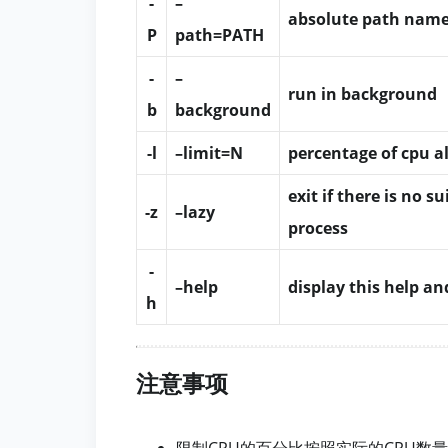
-
–
absolute path name
P
path=PATH
-
–
run in background
b
background
-l
–limit=N
percentage of cpu a
exit if there is no s
-z
–lazy
process
-
–help
display this help an
h
注意事项
限制CPU的百分比按照实际的CPU数量