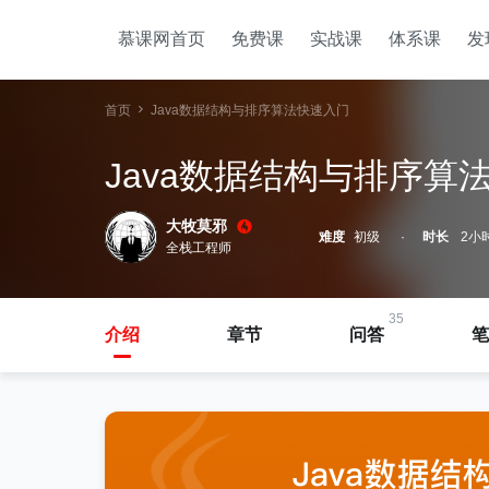
慕课网首页
免费课
实战课
体系课
发
首页
Java数据结构与排序算法快速入门
Java数据结构与排序算
大牧莫邪
难度
初级
时长
2小
全栈工程师
35
介绍
章节
问答
笔