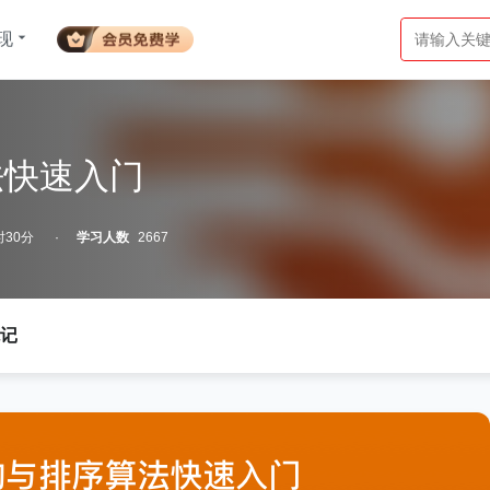
现
法快速入门
时30分
学习人数
2667
记