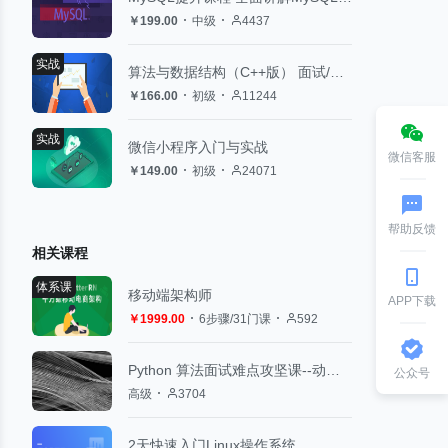
￥199.00
中级
4437
实战
算法与数据结构（C++版） 面试/评级的算法复习技能包
￥166.00
初级
11244
实战
微信小程序入门与实战
微信客服
￥149.00
初级
24071
帮助反馈
相关课程
体系课
移动端架构师
APP下载
￥1999.00
6步骤/31门课
592
Python 算法面试难点攻坚课--动态规划
公众号
高级
3704
2天快速入门Linux操作系统