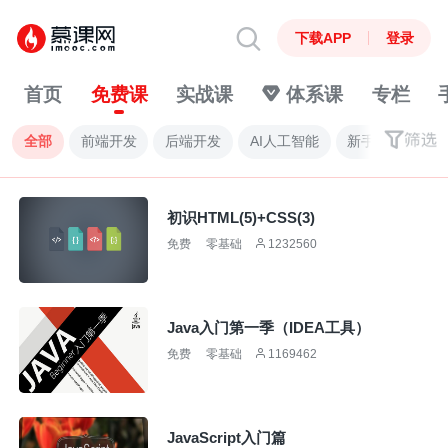
下载APP
登录
首页
免费课
实战课
体系课
专栏
全部
前端开发
后端开发
AI人工智能
新手课程
计
初识HTML(5)+CSS(3)
免费
零基础
1232560
Java入门第一季（IDEA工具）
免费
零基础
1169462
JavaScript入门篇