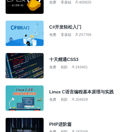
免费
零基础
400920
C#开发轻松入门
免费
零基础
257769
十天精通CSS3
免费
初阶
243401
Linux C语言编程基本原理与实践
免费
初阶
204929
PHP进阶篇
免费
初阶
182048