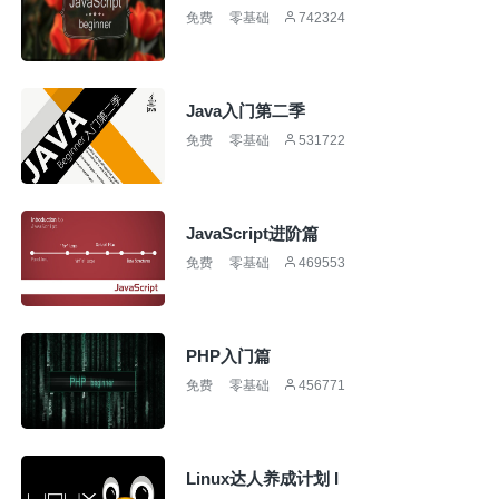
免费
零基础
742324
Java入门第二季
免费
零基础
531722
JavaScript进阶篇
免费
零基础
469553
PHP入门篇
免费
零基础
456771
Linux达人养成计划 I