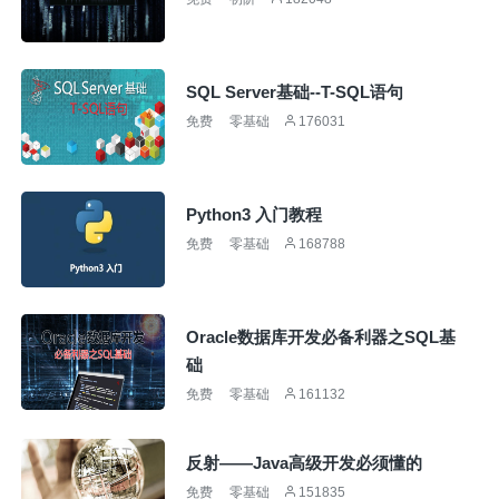
SQL Server基础--T-SQL语句
免费
零基础
176031
Python3 入门教程
免费
零基础
168788
Oracle数据库开发必备利器之SQL基
础
免费
零基础
161132
反射——Java高级开发必须懂的
免费
零基础
151835