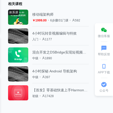
相关课程
体系课
移动端架构师
￥1999.00
6步骤/31门课
592
4小时玩转音视频编辑与特效
微信客服
入门
1177
混合开发之DSBridge实现短视频通信
帮助反馈
中级
1890
4小时探秘 Android 导航架构
APP下载
中级
397
【首发】零基础快速上手HarmonyOS（鸿蒙）开发
公众号
初级
17428