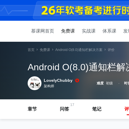
慕课网首页
免费课
实战课
体系课
发
首页
免费课
Android O(8.0)通知栏解决方案
评价
Android O(8.0)通知
LovelyChubby
难度
初级
时
架构师
17
章节
问答
笔记
评