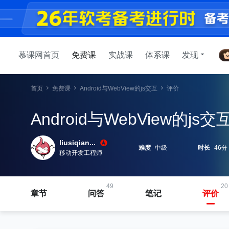
慕课网首页
免费课
实战课
体系课
发现
首页
免费课
Android与WebView的js交互
评价
Android与WebView的js交
liusiqian...
难度
中级
时长
46分
移动开发工程师
49
20
章节
问答
笔记
评价