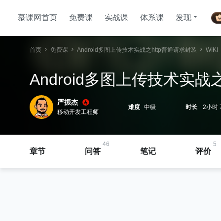
慕课网首页
免费课
实战课
体系课
发现
首页
免费课
Android多图上传技术实战之http普通请求封装
WIKI
Android多图上传技术实战
严振杰
难度
中级
时长
2小时 
移动开发工程师
46
5
章节
问答
笔记
评价