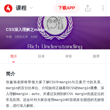
课程
下载APP
CSS深入理解之margin
中级
55935人学
9.6分
简介
目录
评价
推荐
简介
张鑫旭老师将带领大家了解CSS中margin与元素尺寸的关系、
margin的百分比单位、介绍如何正确看待CSS的margin重叠、深
入理解margin：auto。并通过实例剖析CSS margin负值定位的
常见应用。还会针对大家在使用margin时容易发生困惑的无效情
形，进行深入解析。