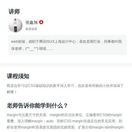
讲师
张鑫旭
慕课讲师
web前端，就职于腾讯ISUX上海设计中心，喜欢卖萌打杂，同事都叫我
张老师，(*^__^*) 嘻嘻……
课程须知
既适合学习过CSS基础知识的新手深入学习，也欢迎有经验的小伙伴加深了
解噢！
老师告诉你能学到什么？
margin与元素尺寸的关系、margin的百分比单位、正确看待CSS的margin
重叠、深入理解margin：auto、剖析CSS margin负值定位的常见应用、剖
析在使用margin时容易发生困惑的无效情形、扩展介绍margin-start/margin-