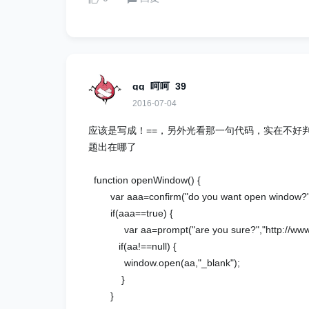
qq_呵呵_39
2016-07-04
应该是写成！==，另外光看那一句代码，实在不好
题出在哪了
function openWindow() {
var aaa=confirm("do you want open window?"
if(aaa==true) {
var aa=prompt("are you sure?","http://www.
if(aa!==null) {
window.open(aa,"_blank");
}
}