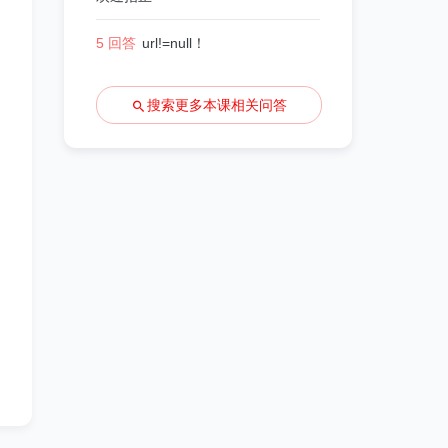
5 回答
url!=null！
搜索更多本课相关问答