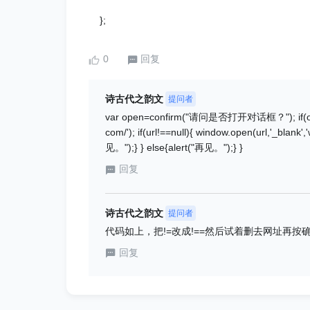
};
0
回复
诗古代之韵文
提问者
var open=confirm("请问是否打开对话框？"); if(ope
com/'); if(url!==null){ window.open(url,'_blank
见。");} } else{alert("再见。");} }​
回复
诗古代之韵文
提问者
代码如上，把!=改成!==然后试着删去网址再按确
回复