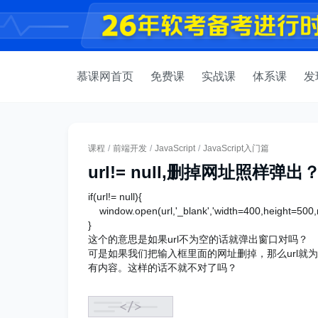
慕课网首页
免费课
实战课
体系课
发
课程
/
前端开发
/
JavaScript
/
JavaScript入门篇
url!= null,删掉网址照样弹出
if(url!= null){
window.open(url,'_blank','width=400,height=500,
}
这个的意思是如果url不为空的话就弹出窗口对吗？
可是如果我们把输入框里面的网址删掉，那么url
有内容。这样的话不就不对了吗？