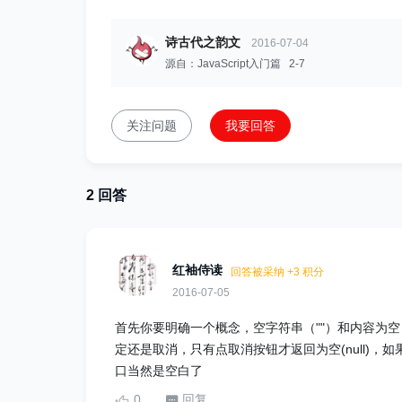
诗古代之韵文
2016-07-04
源自：JavaScript入门篇 2-7
关注问题
我要回答
2 回答
红袖侍读
回答被采纳 +3 积分
2016-07-05
首先你要明确一个概念，空字符串（""）和内容为空（nu
定还是取消，只有点取消按钮才返回为空(null)，
口当然是空白了
0
回复