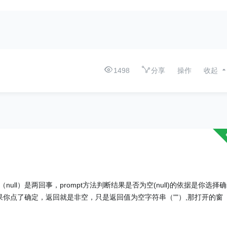
1498
分享
操作
收起
ll）是两回事，prompt方法判断结果是否为空(null)的依据是你选择确
如果你点了确定，返回就是非空，只是返回值为空字符串（""）,那打开的窗