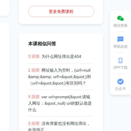
更多免费课程
微信客服
本课相似问答
帮助反馈
3 回答
为什么网址弹出是404
APP下载
1 回答
网址输入为空时，(url!=null
&amp;&amp; url!=&quot;&quot;)和
（url!=&quot;&quot;)有区别吗？
公众号
3 回答
var url=prompt(&quot;请输
入网址：&quot;,null) url的默认值是
什么
3 回答
没有弹窗也没有网址弹出，
欢迎指正