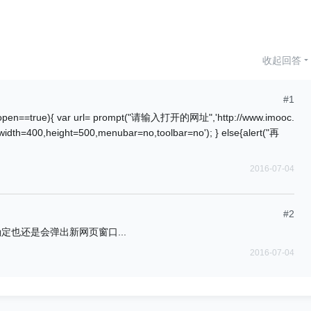
收起回答
#1
n==true){ var url= prompt("请输入打开的网址",'http://www.imooc.
','width=400,height=500,menubar=no,toolbar=no'); } else{alert("再
2016-07-04
#2
定也还是会弹出新网页窗口...
2016-07-04