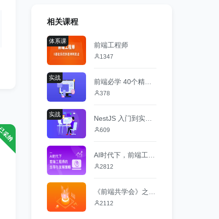
相关课程
体系课
前端工程师
1347
实战
前端必学 40个精选案例实战 从零吃透HTML5+CSS3+JS
378
实战
NestJS 入门到实战 前端必学服务端新趋势
609
AI时代下，前端工程师的生存与发展策略
2812
《前端共学会》之图表与数据可视化解决方案体验课程
2112