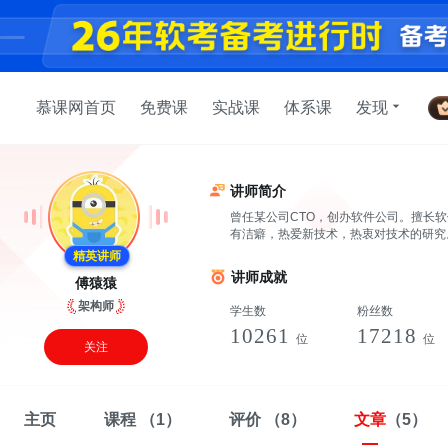
慕课网首页
免费课
实战课
体系课
发现
讲师简介
曾任某公司CTO，创办软件公司。擅长软
有洁癖，热爱新技术，热衷对技术的研究
精英讲师
讲师成就
傅猿猿
架构师
学生数
粉丝数
10261
17218
位
位
关注
主页
课程
（1）
评价
（8）
文章
（5）