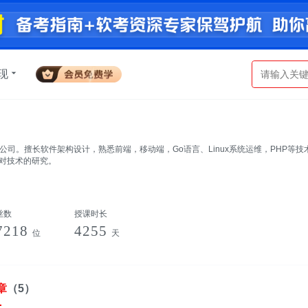
现
件公司。擅长软件架构设计，熟悉前端，移动端，Go语言、Linux系统运维，PHP
对技术的研究。
丝数
授课时长
7218
4255
位
天
章
（5）