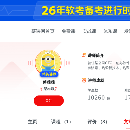
慕课网首页
免费课
实战课
体系课
发
讲师简介
曾任某公司CTO，创办软
有洁癖，热爱新技术，热衷
精英讲师
讲师成就
傅猿猿
架构师
学生数
粉
10260
1
位
关注
主页
课程
（1）
评价
（8）
文