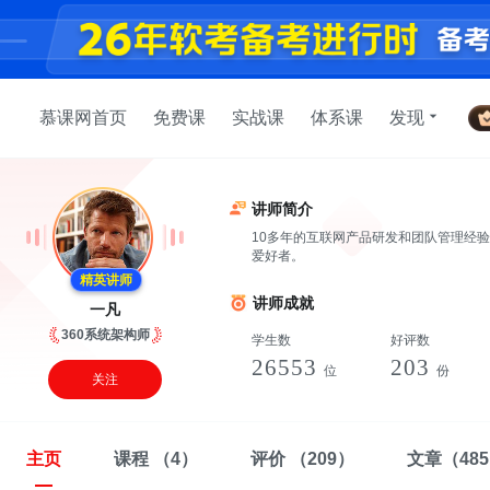
慕课网首页
免费课
实战课
体系课
发现
讲师简介
10多年的互联网产品研发和团队管理经验
爱好者。
精英讲师
讲师成就
一凡
360系统架构师
学生数
好评数
26553
203
位
份
关注
主页
课程
（4）
评价
（209）
文章
（48