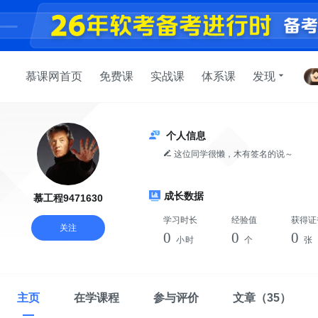
慕课网首页
免费课
实战课
体系课
发现
个人信息
这位同学很懒，木有签名的说～
成长数据
慕工程9471630
学习时长
经验值
获得证
关注
0
0
0
小时
个
张
主页
在学课程
参与评价
文章
（35）