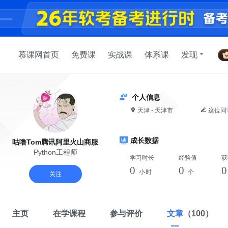
慕课网首页
免费课
实战课
体系课
发现
个人信息
天津 - 天津市
这位同
成长数据
咕噜Tom腾讯阿里火山商服
Python工程师
学习时长
经验值
获
0
0
小时
个
关注
主页
在学课程
参与评价
文章
（100）