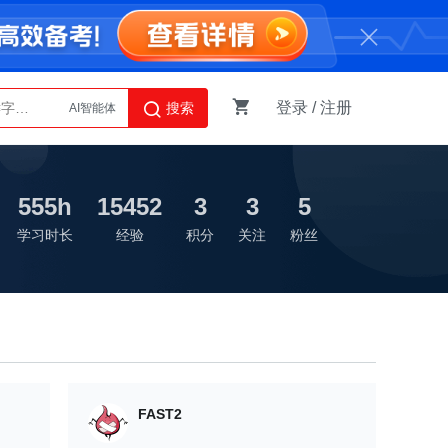
登录
/
注册
搜索
AI智能体
Python
555h
15452
3
3
5
学习时长
经验
积分
关注
粉丝
FAST2