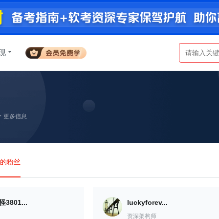
现
更多信息
a的粉丝
801...
luckyforev...
资深架构师