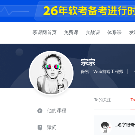
慕课网首页
免费课
实战课
体系课
发
宗宗
保密
Web前端工程师
Ta的关注
T
他的课程
_名字很奇怪3
猿问