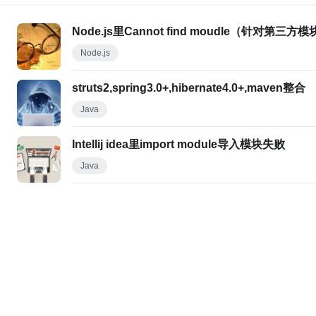
Node.js里Cannot find moudle（针对第
Node.js
struts2,spring3.0+,hibernate4.0+,maven整合
Java
Intellij idea里import module导入模块失败
Java