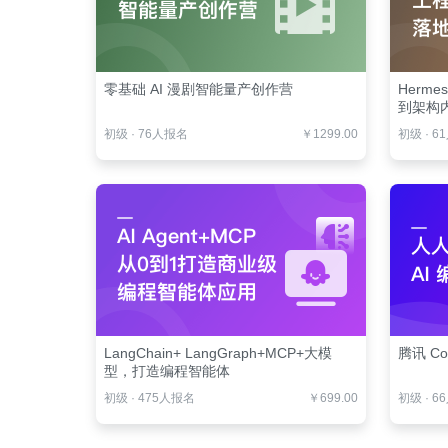
零基础 AI 漫剧智能量产创作营
Herm
到架构
初级
·
76人报名
￥1299.00
初级
·
6
LangChain+ LangGraph+MCP+大模
腾讯 Co
型，打造编程智能体
初级
·
475人报名
￥699.00
初级
·
6