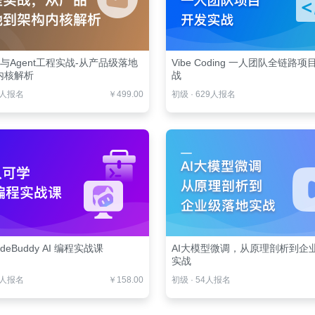
es与Agent工程实战-从产品级落地
Vibe Coding 一人团队全链路
内核解析
战
1人报名
￥499.00
初级
·
629人报名
deBuddy AI 编程实战课
AI大模型微调，从原理剖析到企
实战
6人报名
￥158.00
初级
·
54人报名