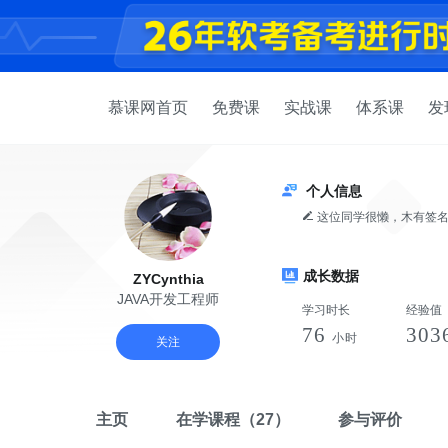
慕课网首页
免费课
实战课
体系课
发
个人信息
这位同学很懒，木有签
成长数据
ZYCynthia
JAVA开发工程师
学习时长
经验值
76
303
小时
关注
主页
在学课程
（27）
参与评价