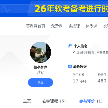
慕课网首页
免费课
实战课
体系课
发
个人信息
这位同学很懒，木有签
成长数据
兰亭梦界
其它
学习时长
经验值
17
480
小时
关注
主页
在学课程
（5）
参与评价
（1）