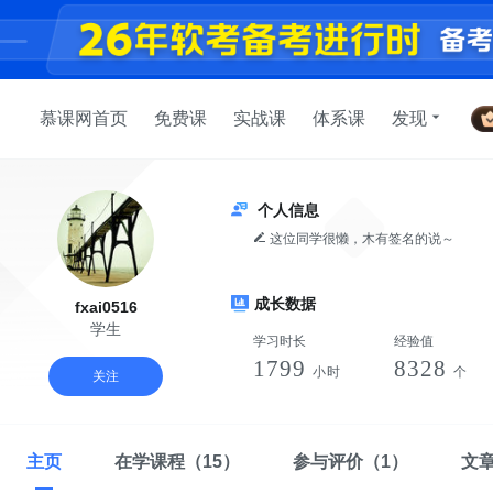
慕课网首页
免费课
实战课
体系课
发现
个人信息
这位同学很懒，木有签名的说～
成长数据
fxai0516
学生
学习时长
经验值
1799
8328
小时
个
关注
主页
在学课程
（15）
参与评价
（1）
文