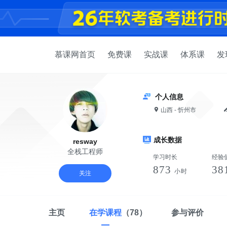
慕课网首页
免费课
实战课
体系课
发
个人信息
山西 - 忻州市
成长数据
resway
全栈工程师
学习时长
经验
873
38
小时
关注
主页
在学课程
（78）
参与评价