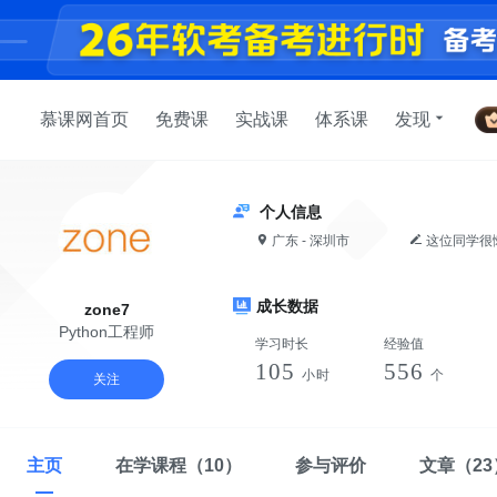
慕课网首页
免费课
实战课
体系课
发现
个人信息
广东 - 深圳市
这位同学很
成长数据
zone7
Python工程师
学习时长
经验值
105
556
小时
个
关注
主页
在学课程
（10）
参与评价
文章
（23