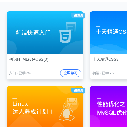
初识HTML(5)+CSS(3)
十天精通CSS3
入门
·
已学2%
立即学习
初级
·
已学5%