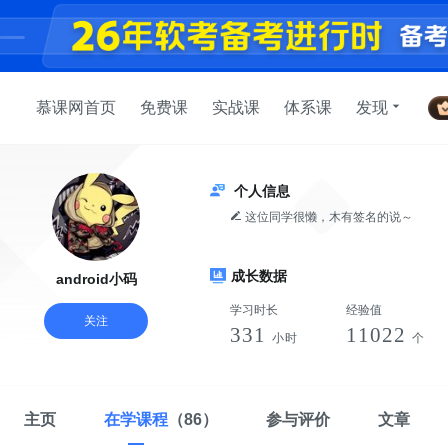
慕课网首页
免费课
实战课
体系课
发现
个人信息
这位同学很懒，木有签名的说～
成长数据
android小码
学习时长
经验值
关注
331
11022
小时
个
主页
在学课程
（86）
参与评价
文章