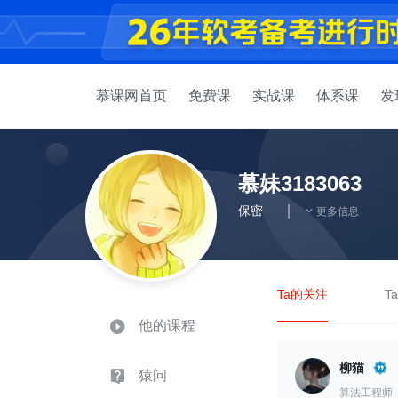
慕课网首页
免费课
实战课
体系课
发
慕妹3183063
保密
更多信息
Ta的关注
T
他的课程
柳猫
猿问
算法工程师