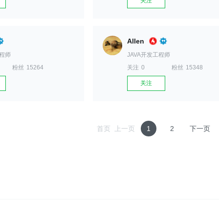
关注
Allen
工程师
JAVA开发工程师
粉丝
15264
关注
0
粉丝
15348
关注
首页
上一页
1
2
下一页