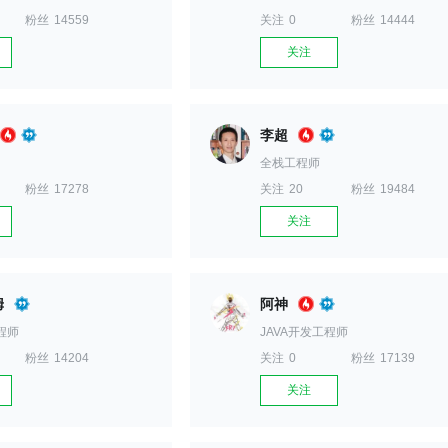
粉丝
14559
关注
0
粉丝
14444
关注
李超
全栈工程师
粉丝
17278
关注
20
粉丝
19484
关注
姆
阿神
程师
JAVA开发工程师
粉丝
14204
关注
0
粉丝
17139
关注