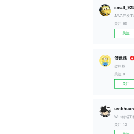
small_925
JAVA开发
关注
60
关注
傅猿猿
架构师
关注
8
关注
ustbhuang
Web前端工
关注
13