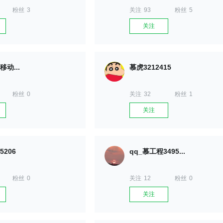
粉丝
3
关注
93
粉丝
5
关注
移动...
慕虎3212415
粉丝
0
关注
32
粉丝
1
关注
5206
qq_慕工程3495...
粉丝
0
关注
12
粉丝
0
关注