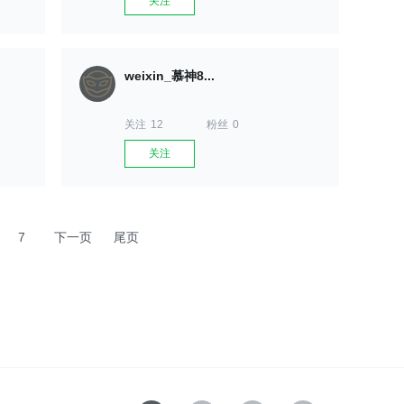
关注
weixin_慕神8...
关注
12
粉丝
0
关注
7
下一页
尾页