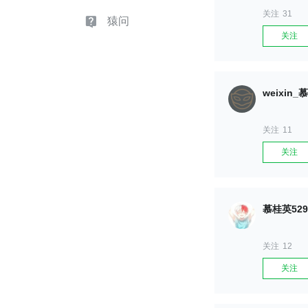
关注
31
猿问
关注
weixin_慕
关注
11
关注
慕桂英529
关注
12
关注