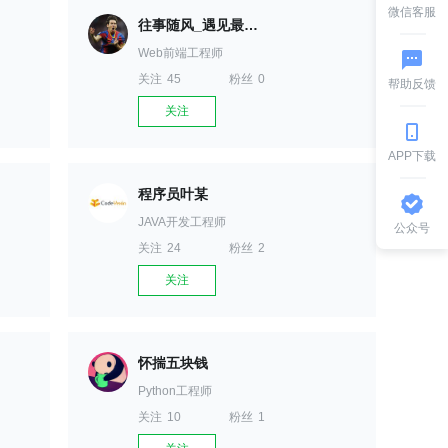
微信客服
往事随风_遇见最好的...
Web前端工程师
关注
45
粉丝
0
帮助反馈
关注
APP下载
程序员叶某
JAVA开发工程师
公众号
关注
24
粉丝
2
关注
怀揣五块钱
Python工程师
关注
10
粉丝
1