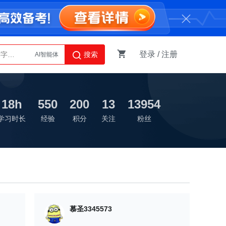
登录
/
注册
搜索
AI智能体
Python
18h
550
200
13
13954
学习时长
经验
积分
关注
粉丝
慕圣3345573