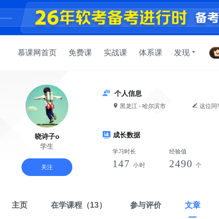
慕课网首页
免费课
实战课
体系课
发现
个人信息
黑龙江 - 哈尔滨市
这位同
成长数据
晓诗子o
学生
学习时长
经验值
147
2490
小时
个
关注
主页
在学课程
（13）
参与评价
文章