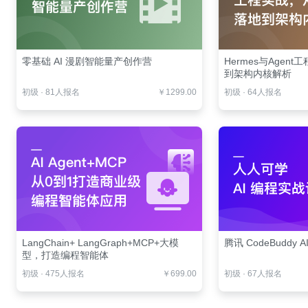
零基础 AI 漫剧智能量产创作营
Hermes与Agen
到架构内核解析
初级
·
81人报名
￥1299.00
初级
·
64人报名
LangChain+ LangGraph+MCP+大模
腾讯 CodeBuddy 
型，打造编程智能体
初级
·
475人报名
￥699.00
初级
·
67人报名