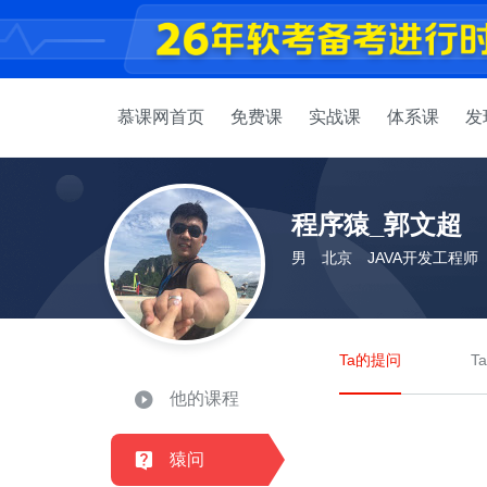
慕课网首页
免费课
实战课
体系课
发
程序猿_郭文超
男
北京
JAVA开发工程师
Ta的提问
T
他的课程
猿问