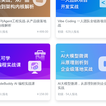
es与Agent工程实战-从产品级落地
Vibe Coding 一人团队全链路
内核解析
战
1人报名
￥499.00
初级
·
629人报名
deBuddy AI 编程实战课
AI大模型微调，从原理剖析到企
实战
6人报名
￥158.00
初级
·
54人报名