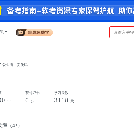
现
爱生活，爱代码
值
获得证书
学习天数
90
0
3118
个
张
天
文章
（47）