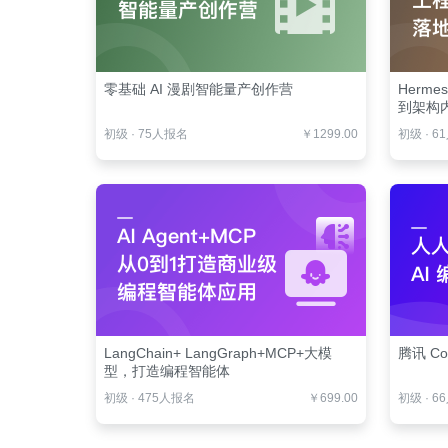
零基础 AI 漫剧智能量产创作营
Herm
到架构
初级
·
75人报名
￥1299.00
初级
·
6
LangChain+ LangGraph+MCP+大模
腾讯 Co
型，打造编程智能体
初级
·
475人报名
￥699.00
初级
·
6