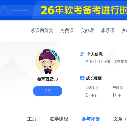
慕课网首页
免费课
实战课
体系课
发
个人信息
这位同学很懒，木有签
成长数据
德玛西亚99
学习时长
经验值
关注
0
0
小时
个
主页
在学课程
参与评价
文章
（