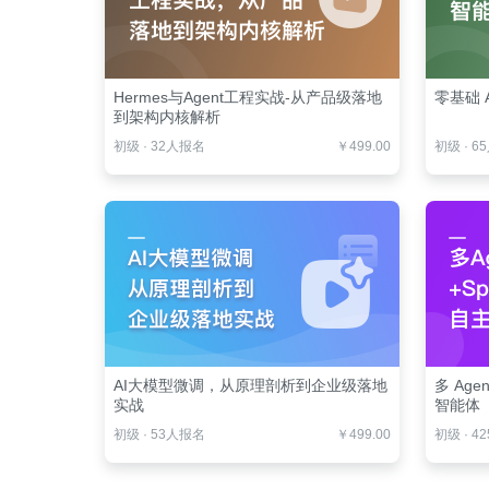
Hermes与Agent工程实战-从产品级落地
零基础 
到架构内核解析
初级
·
32人报名
￥499.00
初级
·
6
AI大模型微调，从原理剖析到企业级落地
多 Agen
实战
智能体
初级
·
53人报名
￥499.00
初级
·
4