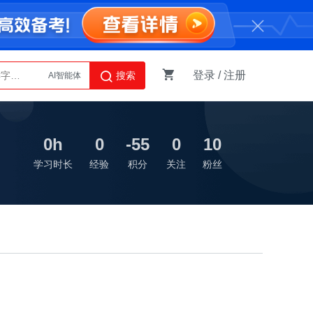
登录
/
注册
搜索
AI智能体
Python
0h
0
-55
0
10
学习时长
经验
积分
关注
粉丝