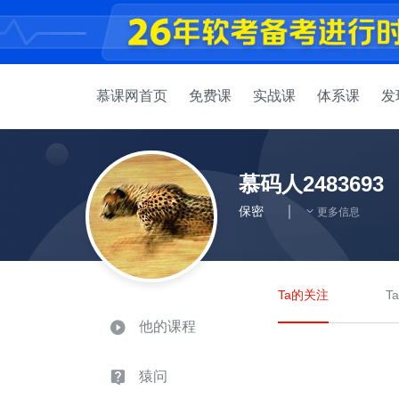
慕课网首页
免费课
实战课
体系课
发
慕码人2483693
保密
更多信息
Ta的关注
T
他的课程
猿问