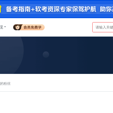
现
a的粉丝