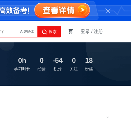
登录
/
注册
搜索
Python
AI智能体
0h
0
-54
0
18
学习时长
经验
积分
关注
粉丝