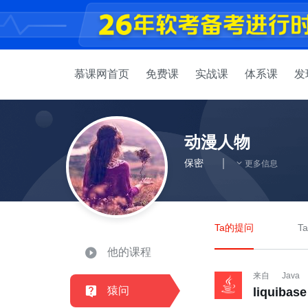
慕课网首页
免费课
实战课
体系课
发
动漫人物
保密
更多信息
Ta的提问
T
他的课程
来自
Java
猿问
liqui