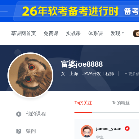
慕课网首页
免费课
实战课
体系课
发现
富婆joe8888
女
上海
JAVA开发工程师
更多
Ta的关注
Ta的粉丝
他的课程
james_yuan
猿问
学生