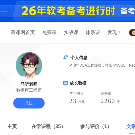
慕课网首页
免费课
实战课
体系课
发现
个人信息
8年DBA工作经验，擅长 MySQL、Redis、MongoDB，曾就职多家一线互联网公司，拥有在不同行业的多个项
目中管理数据库系统的经验，并多次参与数
成长数据
马听老师
数据库工程师
学习时长
经验值
23
2260
小时
个
关注
主页
在学课程
（35）
参与评价
（1）
文