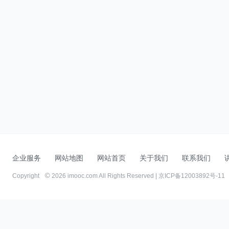
企业服务
网站地图
网站首页
关于我们
联系我们
Copyright
2026 imooc.com All Rights Reserved |
京ICP备12003892号-11