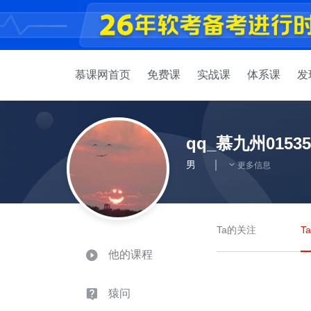
慕课网首页
免费课
实战课
体系课
发
qq_慕九州01535
男
更多信息
Ta的关注
T
他的课程
猿问