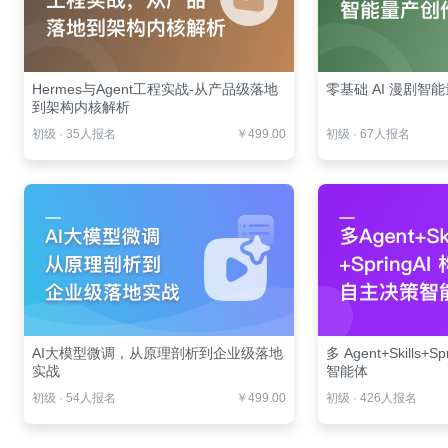
Hermes与Agent工程实战-从产品级落地
零基础 AI 漫剧智
到架构内核解析
初级
·
35人报名
￥499.00
初级
·
67人报名
AI大模型微调，从原理剖析到企业级落地
多 Agent+Skills
实战
智能体
初级
·
54人报名
￥499.00
初级
·
426人报名