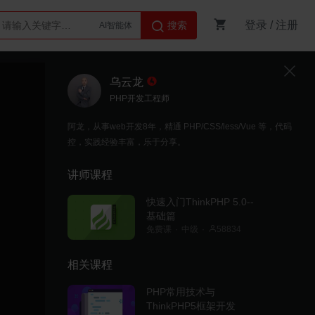
登录
/
注册
搜索
AI智能体
Python
乌云龙
PHP开发工程师
阿龙，从事web开发8年，精通 PHP/CSS/less/Vue 等，代码
控，实践经验丰富，乐于分享。
讲师课程
快速入门ThinkPHP 5.0--
基础篇
免费课
中级
58834
相关课程
PHP常用技术与
ThinkPHP5框架开发