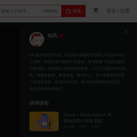
登录
/
注册
搜索
AI智能体
Python
御风
6年服务端开发经验，现任国内某咖啡互联网公司高级JAVA
工程师。深耕业务与数据产品研发，参与构建了亿级流量的
订单系统，支撑商业决策的BI系统等。 对于企业级分布式架
构，微服务架构，数据仓库、数据中台、用户画像等有实际
一线研发经验。热衷技术分享，努力做到用最朴实的语言，
传达更多的技术知识。
讲师课程
Spark + ElasticSearch 构
建电商用户标签系统
实战课
中级
515