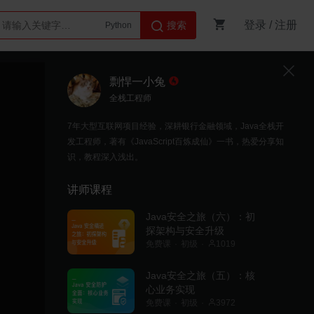
登录
/
注册
搜索
Python
AI智能体
剽悍一小兔
全栈工程师
7年大型互联网项目经验，深耕银行金融领域，Java全栈开
发工程师，著有《JavaScript百炼成仙》一书，热爱分享知
识，教程深入浅出。
讲师课程
Java安全之旅（六）：初
探架构与安全升级
免费课
初级
1019
Java安全之旅（五）：核
心业务实现
免费课
初级
3972