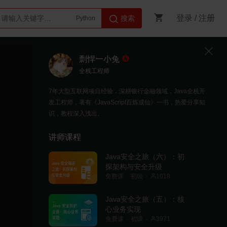
登录
/
注册
搜索
Python
AI智能体
剽悍一小兔
全栈工程师
7年大型互联网项目经验，深耕银行金融领域，Java全栈开
发工程师，著有《JavaScript百炼成仙》一书，热爱分享知
识，教程深入浅出。
讲师课程
Java安全之旅（六）：初
探架构与安全升级
免费课
初级
1018
Java安全之旅（五）：核
心业务实现
免费课
初级
3971