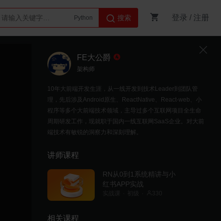
登录
/
注册
搜索
Python
AI智能体
FE大公爵
架构师
10年大前端开发生涯，从一线开发到技术Leader到团队管
理，先后涉及Android原生、ReactNative、React-web、小
程序等多个大前端技术领域，主导过多个互联网项目全生命
周期研发工作，现就职于国内一线互联网SaaS企业。对大前
端技术有敏锐的洞察力和深刻理解。
讲师课程
RN从0到1系统精讲与小
红书APP实战
实战课
初级
330
相关课程