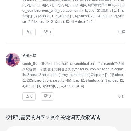
[1, 2][1, 3][1, 4][2, 2][2, 3][2, 4][3, 3][3, 4][4, 4]或者使用listlist(wrapp
er_combinations_with_replacement([a, b, c, d], 2))结果：[[1, 1],&
nbsp;[1, 2],&nbsp;[1, 3],&nbsp;[1, 4],&nbsp;[2, 2],&nbsp;[2, 3],&nb
sp;[2, 4],&nbsp;[3, 3],&nbsp;[3, 4],&nbsp;[4, 4]]
0
0
0
动漫人物
comb_list = [list(combination) for combination in (list(comb))]这将
为您提供一个数组形式的组合列表for array_combination in comb_
list:&nbsp; &nbsp; print(array_combination)Output:> [1, 1]&nbsp;
[1, 2]&nbsp; [1, 3]&nbsp; [1, 4]&nbsp; [2, 2]&nbsp; [2, 3]&nbsp; [2,
4]&nbsp; [3, 3]&nbsp; [3, 4]&nbsp; [4, 4]
0
0
0
没找到需要的内容？换个关键词再搜索试试