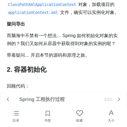
对象，加载项目的
ClassPathXmlApplicationContext
文件，确实可以实例化对象。
applicationContext.xml
疑问导出
而脑海中不禁有一个想法… Spring 如何初始化对象的实
例的？我们又如何从容器中获取得到对象的实例的呢？
带着疑问… 开启本节的源码和原理之旅。
2. 容器初始化
回顾代码：
Spring 工程执行过程
3/22
代码块
预览
复制
A
public
static
void
main
(
String
[
]
 args
)
{
    ApplicationContext context 
=
目录
书签
收藏
大小