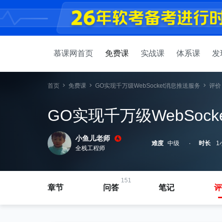
慕课网首页
免费课
实战课
体系课
发
首页
免费课
GO实现千万级WebSocket消息推送服务
评价
GO实现千万级WebSoc
小鱼儿老师
难度
中级
时长
1
全栈工程师
151
章节
问答
笔记
评