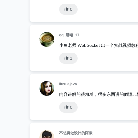
0
qq_晨曦_17
小鱼老师 WebSocket 出一个实战视频教
1
liuxuejava
内容讲解的很粗糙，很多东西讲的似懂非
0
不想再做设计的阿碳