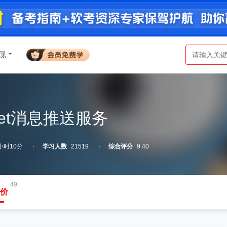
现
ket消息推送服务
小时10分
学习人数
21519
综合评分
9.40
49
价