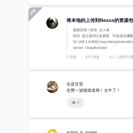
将本地的上传到Nexus的资源
最新回答 /
骑猪_追大象
同问 提示是401未授权 不知道在哪配置 找了半
92.168.3.4:8081/repository/zndroid/c
server: Unauthorized
2 回答
815 浏览
4-2 上传和引
全是甘货
先赞一波猿猿老师！太牛了！
0
action_is_power