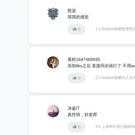
怒波
屌屌的感觉
0
1-1 Android依赖管理简
慕粉1647468935
添加libs之后 直接同步就行了 不用add a
0
2-1 Android依赖引入方
冰鉴IT
真性情，好老师
0
4-2 上传和引用已编译的m