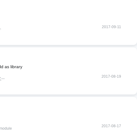
2017-09-11
介
s library
2017-08-19
式一
2017-08-17
odule