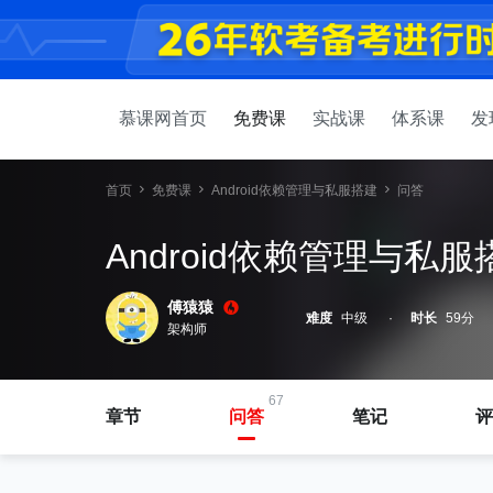
慕课网首页
免费课
实战课
体系课
发
首页
免费课
Android依赖管理与私服搭建
问答
Android依赖管理与私服
傅猿猿
难度
中级
时长
59分
架构师
67
章节
问答
笔记
评