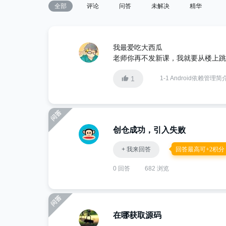
全部
评论
问答
未解决
精华
我最爱吃大西瓜
老师你再不发新课，我就要从楼上跳
1
1-1 Android依赖管理简
创仓成功，引入失败
+ 我来回答
回答最高可+2积分
0 回答
682 浏览
在哪获取源码