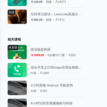
￥149.00
初级
24071
实战
玩转算法面试-- Leetcode真题分门别类讲解
￥266.00
初级
7472
相关课程
体系课
移动端架构师
￥1999.00
6步骤/31门课
592
混合开发之DSBridge实现短视频通信
中级
1890
4小时探秘 Android 导航架构
中级
397
4小时玩转音视频编辑与特效