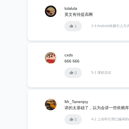
lulalula
英文有待提高啊
1
2-4 Android依赖引入方
cxds
666 666
0
5-1 课程总结
Mr_Tanenjoy
讲的太基础了，以为会讲一些依赖库
0
4-2 上传和引用已编译的m